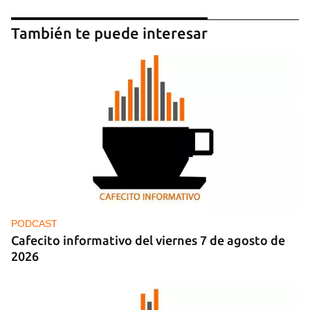
También te puede interesar
Guardar como favorito
Para poder guardar como favorito, primero has de
iniciar sesión con tu cuenta de 14ymedio.
INICIAR SESIÓN
CANCELAR
PODCAST
Cafecito informativo del viernes 7 de agosto de
2026