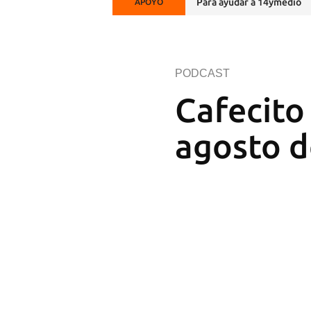
Para ayudar a 14ymedio
APOYO
PODCAST
Cafecito
agosto d