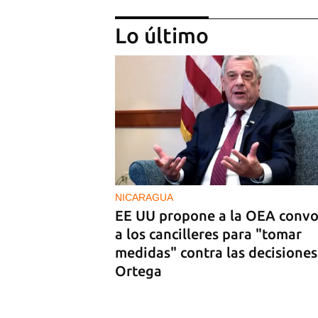
Lo último
PODCAST
Cafecito informativo del viern
24 de julio de 2026
NICARAGUA
EE UU propone a la OEA convo
a los cancilleres para "tomar
medidas" contra las decisiones
Ortega