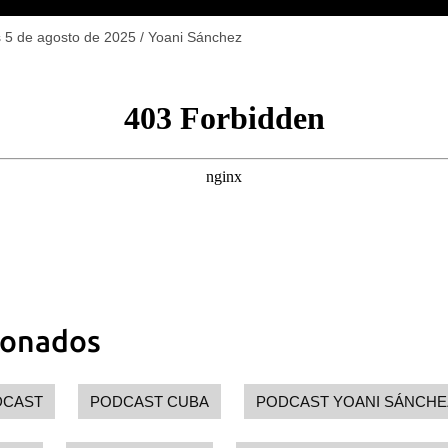
s 5 de agosto de 2025
/
Yoani Sánchez
dar como favorito
 poder guardar como favorito, primero has de iniciar sesión con
ta de 14ymedio.
INICIAR SESIÓN
CANCELA
ionados
DCAST
PODCAST CUBA
PODCAST YOANI SÁNCHE