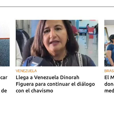
es
VENEZUELA
BRAS
car
Llega a Venezuela Dinorah
El M
Figuera para continuar el diálogo
don
 de
con el chavismo
med