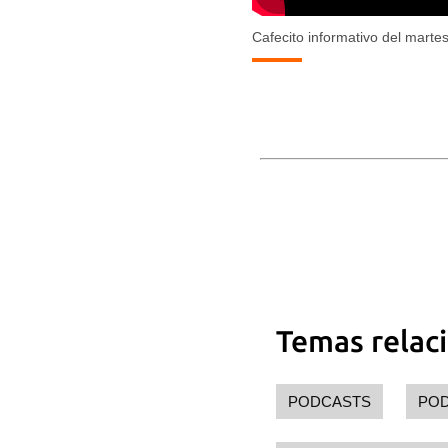
Cafecito informativo del marte
Guar
Para
cuen
Temas relac
PODCASTS
PO