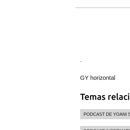
.
GY horizontal
Temas relac
Guar
Para
PODCAST DE YOANI 
cuen