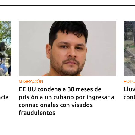
es
MIGRACIÓN
FOTO
EE UU condena a 30 meses de
Lluv
ncia
prisión a un cubano por ingresar a
cont
connacionales con visados
fraudulentos