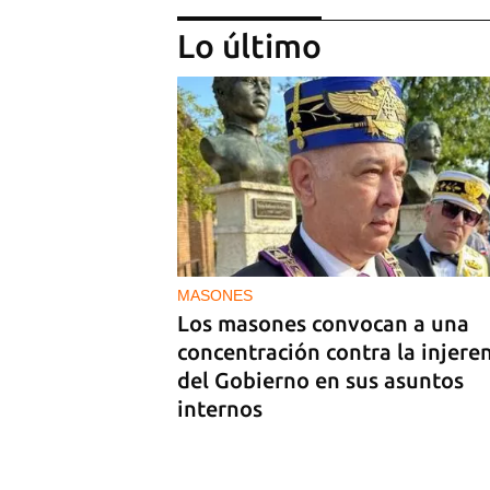
Lo último
PODCAST
Cafecito informativo del viern
24 de julio de 2026
MASONES
Los masones convocan a una
concentración contra la injere
del Gobierno en sus asuntos
internos