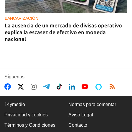
BANCARIZACIÓN
La ausencia de un mercado de divisas operativo
explica la escasez de efectivo en moneda
nacional
Síguenos:
14ymedio
Normas para comentar
Privacidad y cookies
Aviso Legal
CUBA-EE UU
Términos y Condiciones
Contacto
Marco Rubio advierte de que La Habana "no