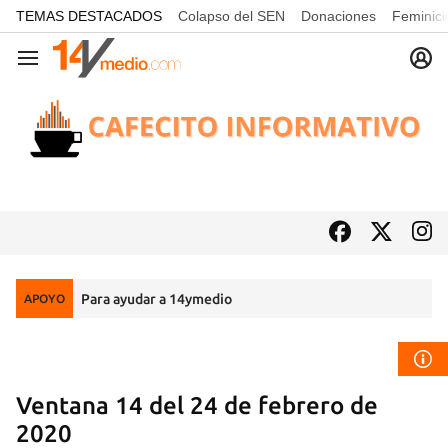
common.go-to-content
TEMAS DESTACADOS
Colapso del SEN
Donaciones
Feminici
Navegación
Para ayudar a 14ymedio
APOYO
Ventana 14 del 24 de febrero de
2020