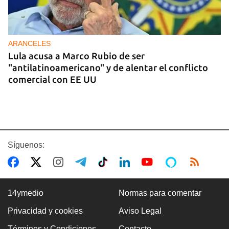
ARANCELES
Lula acusa a Marco Rubio de ser
"antilatinoamericano" y de alentar el conflicto
comercial con EE UU
Síguenos:
14ymedio
Normas para comentar
Privacidad y cookies
Aviso Legal
GASOLINA
Términos y Condiciones
Contacto