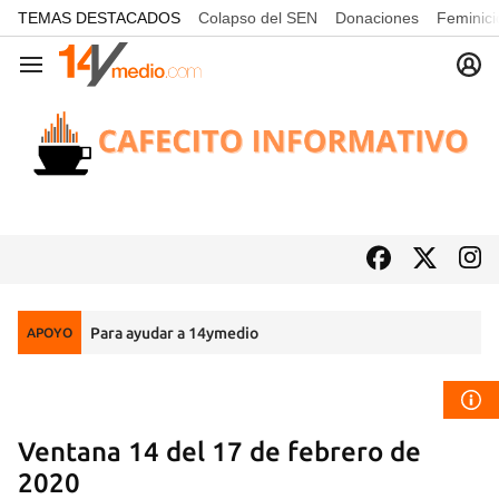
common.go-to-content
TEMAS DESTACADOS
Colapso del SEN
Donaciones
Feminici
Navegación
Para ayudar a 14ymedio
APOYO
Ventana 14 del 17 de febrero de
2020