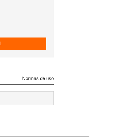
 tu
.
R
Normas de uso