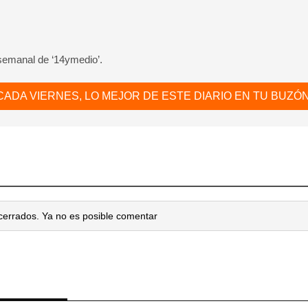
dar como favorito
 semanal de ‘14ymedio’.
 poder guardar como favorito, primero has de iniciar sesión con
ta de 14ymedio.
CADA VIERNES, LO MEJOR DE ESTE DIARIO EN TU BUZÓN
INICIAR SESIÓN
CANCELA
cerrados. Ya no es posible comentar