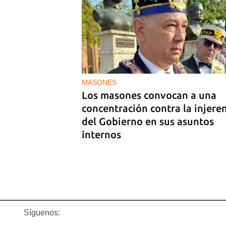
PODCAST
Cafecito informativo del viern
24 de julio de 2026
MASONES
Los masones convocan a una
concentración contra la injere
del Gobierno en sus asuntos
internos
Síguenos: