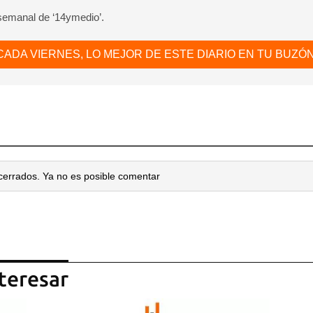
dar como favorito
 semanal de ‘14ymedio’.
 poder guardar como favorito, primero has de iniciar sesión con
ta de 14ymedio.
CADA VIERNES, LO MEJOR DE ESTE DIARIO EN TU BUZÓN
INICIAR SESIÓN
CANCELA
cerrados. Ya no es posible comentar
teresar