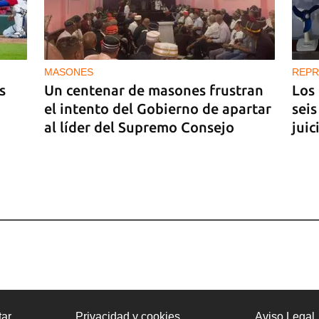
 27
MASONES
REPR
s
Un centenar de masones frustran
Los
el intento del Gobierno de apartar
seis
al líder del Supremo Consejo
juic
ar
Privacidad y cookies
Aviso Legal