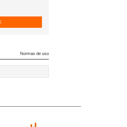
 tu
.
R
Normas de uso