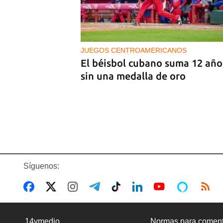
PODCAST
Cafecito informativo del lunes
de julio de 2026
JUEGOS CENTROAMERICANOS
El béisbol cubano suma 12 año
sin una medalla de oro
Síguenos:
BANCARIZACIÓN
La ausencia de un mercado de
14ymedio
Normas para coment