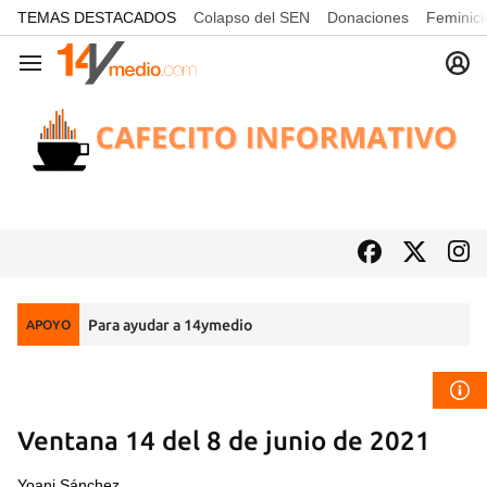
common.go-to-content
TEMAS DESTACADOS
Colapso del SEN
Donaciones
Feminici
Navegación
Para ayudar a 14ymedio
APOYO
Ventana 14 del 8 de junio de 2021
Yoani Sánchez