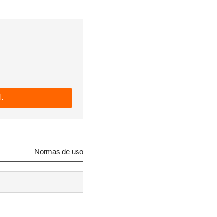
 tu
R
.
Normas de uso