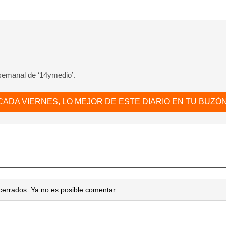
dar como favorito
 poder guardar como favorito, primero has de iniciar sesión con
ta de 14ymedio.
 semanal de ‘14ymedio’.
INICIAR SESIÓN
CANCELA
CADA VIERNES, LO MEJOR DE ESTE DIARIO EN TU BUZÓN
cerrados. Ya no es posible comentar