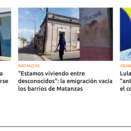
 27
MATANZAS
ARAN
 a
"Estamos viviendo entre
Lul
rse
desconocidos": la emigración vacía
"ant
los barrios de Matanzas
el c