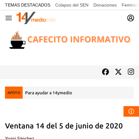
common.go-to-content
TEMAS DESTACADOS
Colapso del SEN
Donaciones
Feminici
Navegación
Para ayudar a 14ymedio
APOYO
Ventana 14 del 5 de junio de 2020
Yoani Sánchez