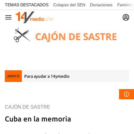
common.go-to-content
TEMAS DESTACADOS
Colapso del SEN
Donaciones
Feminici
Navegación
Para ayudar a 14ymedio
APOYO
CAJÓN DE SASTRE
Cuba en la memoria