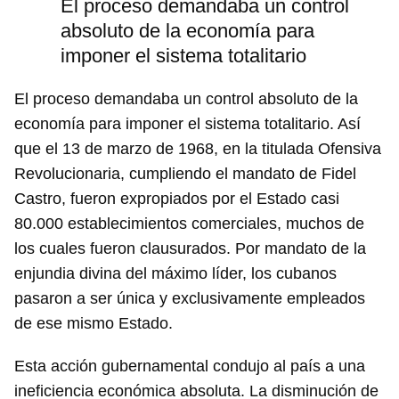
El proceso demandaba un control
absoluto de la economía para
imponer el sistema totalitario
Guardar como favorito
Para poder guardar como favorito, primero has de
El proceso demandaba un control absoluto de la
iniciar sesión con tu cuenta de 14ymedio.
economía para imponer el sistema totalitario. Así
que el 13 de marzo de 1968, en la titulada Ofensiva
INICIAR SESIÓN
CANCELAR
Revolucionaria, cumpliendo el mandato de Fidel
Castro, fueron expropiados por el Estado casi
80.000 establecimientos comerciales, muchos de
los cuales fueron clausurados. Por mandato de la
enjundia divina del máximo líder, los cubanos
pasaron a ser única y exclusivamente empleados
de ese mismo Estado.
Esta acción gubernamental condujo al país a una
ineficiencia económica absoluta. La disminución de