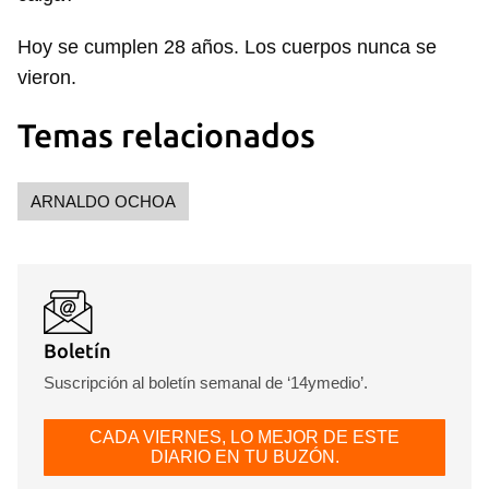
Guardar como favorito
Hoy se cumplen 28 años. Los cuerpos nunca se
Para poder guardar como favorito, primero has de
iniciar sesión con tu cuenta de 14ymedio.
vieron.
INICIAR SESIÓN
CANCELAR
Temas relacionados
ARNALDO OCHOA
Boletín
Suscripción al boletín semanal de ‘14ymedio’.
CADA VIERNES, LO MEJOR DE ESTE
DIARIO EN TU BUZÓN.