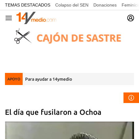
common.go-to-content
TEMAS DESTACADOS
Colapso del SEN
Donaciones
Feminici
Navegación
Para ayudar a 14ymedio
APOYO
El día que fusilaron a Ochoa