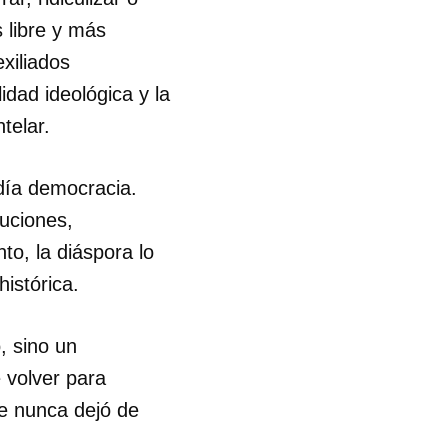
 libre y más
xiliados
lidad ideológica y la
telar.
día democracia.
tuciones,
o, la diáspora lo
histórica.
, sino un
 volver para
ue nunca dejó de
 tu