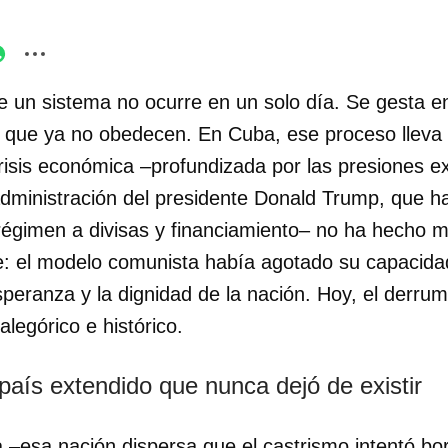
e un sistema no ocurre en un solo día. Se gesta en
s que ya no obedecen. En Cuba, ese proceso lleva
risis económica –profundizada por las presiones e
administración del presidente Donald Trump, que ha
régimen a divisas y financiamiento– no ha hecho 
e: el modelo comunista había agotado su capacida
esperanza y la dignidad de la nación. Hoy, el derru
alegórico e histórico.
país extendido que nunca dejó de existir
–esa nación dispersa que el castrismo intentó borra