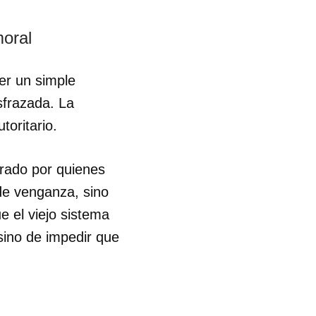
R
moral
er un simple
sfrazada. La
toritario.
grado por quienes
 de venganza, sino
e el viejo sistema
sino de impedir que