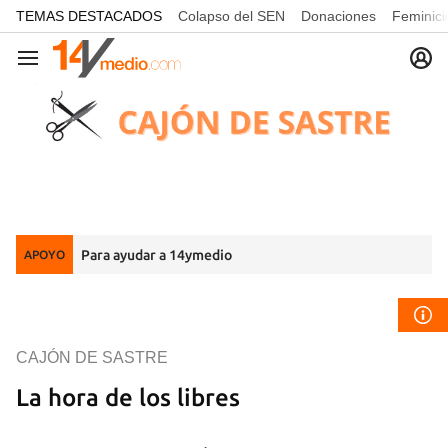
common.go-to-content
TEMAS DESTACADOS
Colapso del SEN
Donaciones
Feminici
Navegación
Para ayudar a 14ymedio
APOYO
CAJÓN DE SASTRE
La hora de los libres