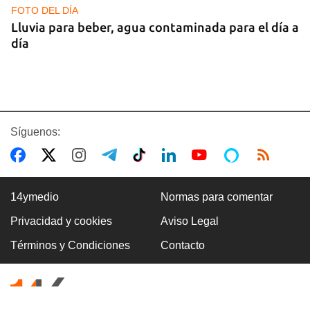
FOTO DEL DÍA
Lluvia para beber, agua contaminada para el día a
día
Síguenos:
14ymedio
Normas para comentar
Privacidad y cookies
Aviso Legal
COMERCIO
Términos y Condiciones
Contacto
La Cuevita, el verdadero mercado mayorista de
Cuba, abastece la economía nacional