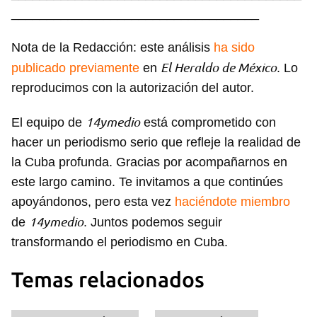
___________________________________
Nota de la Redacción: este análisis
ha sido
El Heraldo de México
publicado previamente
en
. Lo
reproducimos con la autorización del autor.
Guardar como favorito
14ymedio
El equipo de
está comprometido con
Para poder guardar como favorito, primero has de
hacer un periodismo serio que refleje la realidad de
iniciar sesión con tu cuenta de 14ymedio.
la Cuba profunda. Gracias por acompañarnos en
INICIAR SESIÓN
CANCELAR
este largo camino. Te invitamos a que continúes
apoyándonos, pero esta vez
haciéndote miembro
14ymedio
de
. Juntos podemos seguir
transformando el periodismo en Cuba.
Temas relacionados