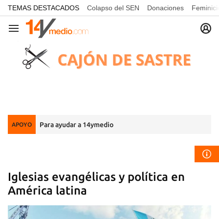
common.go-to-content
TEMAS DESTACADOS
Colapso del SEN
Donaciones
Feminici
Navegación
Para ayudar a 14ymedio
APOYO
Iglesias evangélicas y política en
América latina