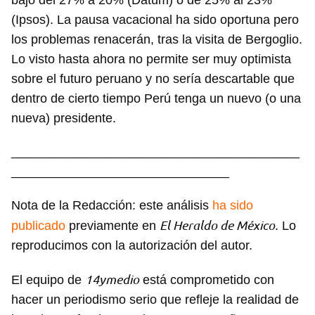
bajó del 27% a 20% (Datum) o de 25% al 23%
(Ipsos). La pausa vacacional ha sido oportuna pero
los problemas renacerán, tras la visita de Bergoglio.
Lo visto hasta ahora no permite ser muy optimista
sobre el futuro peruano y no sería descartable que
dentro de cierto tiempo Perú tenga un nuevo (o una
nueva) presidente.
_________________________________________
Guardar como favorito
_______________________________
Para poder guardar como favorito, primero has de
Nota de la Redacción: este análisis
ha sido
iniciar sesión con tu cuenta de 14ymedio.
El Heraldo de México
publicado
previamente en
. Lo
INICIAR SESIÓN
CANCELAR
reproducimos con la autorización del autor.
14ymedio
El equipo de
está comprometido con
hacer un periodismo serio que refleje la realidad de