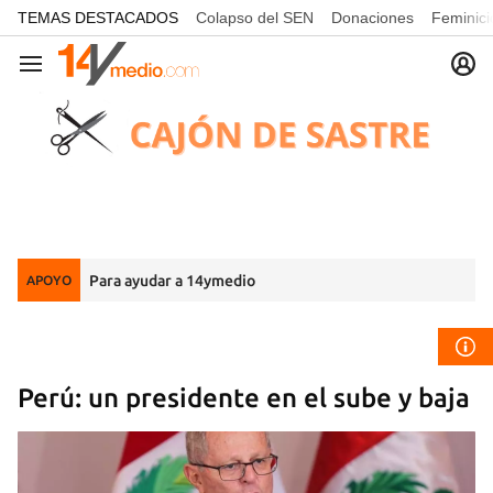
common.go-to-content
TEMAS DESTACADOS
Colapso del SEN
Donaciones
Feminici
Navegación
Para ayudar a 14ymedio
APOYO
Perú: un presidente en el sube y baja