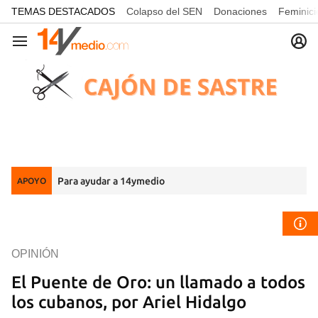
common.go-to-content
TEMAS DESTACADOS
Colapso del SEN
Donaciones
Feminici
Navegación
Para ayudar a 14ymedio
APOYO
OPINIÓN
El Puente de Oro: un llamado a todos
los cubanos, por Ariel Hidalgo