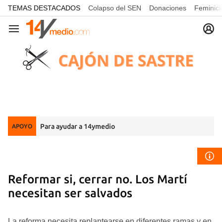
common.go-to-content
TEMAS DESTACADOS
Colapso del SEN
Donaciones
Feminici
Navegación
Para ayudar a 14ymedio
APOYO
Reformar si, cerrar no. Los Martí
necesitan ser salvados
La reforma necesita replantearse en diferentes ramas y en