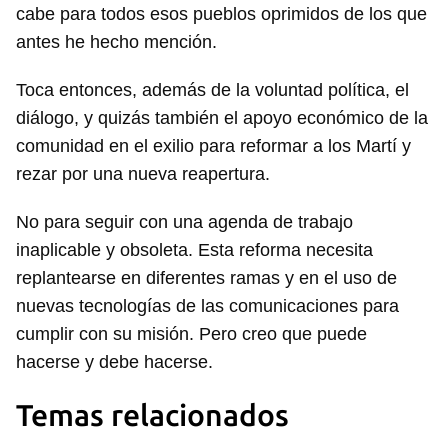
cabe para todos esos pueblos oprimidos de los que
antes he hecho mención.
Toca entonces, además de la voluntad política, el
diálogo, y quizás también el apoyo económico de la
comunidad en el exilio para reformar a los Martí y
rezar por una nueva reapertura.
Guardar como favorito
No para seguir con una agenda de trabajo
Para poder guardar como favorito, primero has de
inaplicable y obsoleta. Esta reforma necesita
iniciar sesión con tu cuenta de 14ymedio.
replantearse en diferentes ramas y en el uso de
nuevas tecnologías de las comunicaciones para
INICIAR SESIÓN
CANCELAR
cumplir con su misión. Pero creo que puede
hacerse y debe hacerse.
Temas relacionados