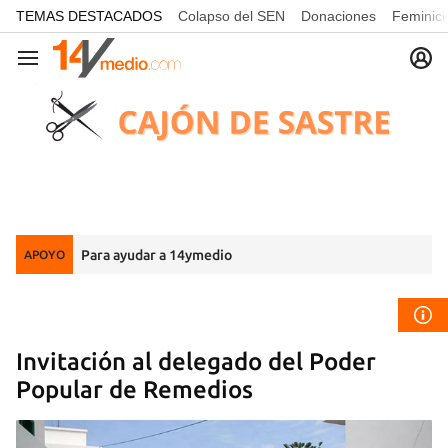
common.go-to-content
TEMAS DESTACADOS
Colapso del SEN
Donaciones
Feminici
Navegación
Para ayudar a 14ymedio
APOYO
Invitación al delegado del Poder
Popular de Remedios