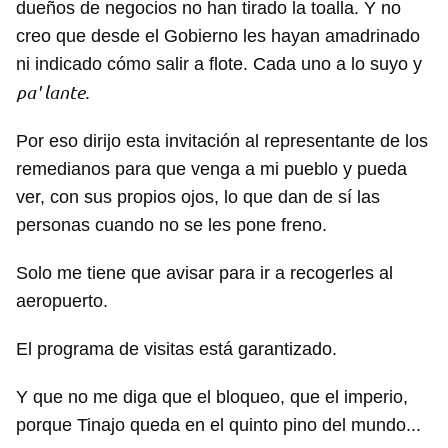
dueños de negocios no han tirado la toalla. Y no
creo que desde el Gobierno les hayan amadrinado
ni indicado cómo salir a flote. Cada uno a lo suyo y
pa' lante.
Por eso dirijo esta invitación al representante de los
remedianos para que venga a mi pueblo y pueda
ver, con sus propios ojos, lo que dan de sí las
personas cuando no se les pone freno.
Solo me tiene que avisar para ir a recogerles al
aeropuerto.
Guardar como favorito
El programa de visitas está garantizado.
Para poder guardar como favorito, primero has de
iniciar sesión con tu cuenta de 14ymedio.
Y que no me diga que el bloqueo, que el imperio,
porque Tinajo queda en el quinto pino del mundo...
INICIAR SESIÓN
CANCELAR