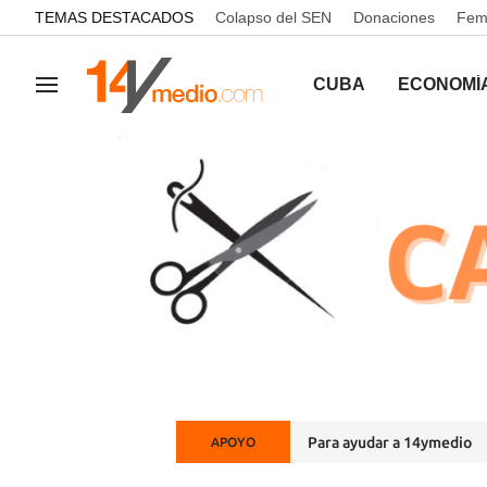
common.go-to-content
TEMAS DESTACADOS
Colapso del SEN
Donaciones
Femi
CUBA
ECONOMÍ
Navegación
Para ayudar a 14ymedio
APOYO