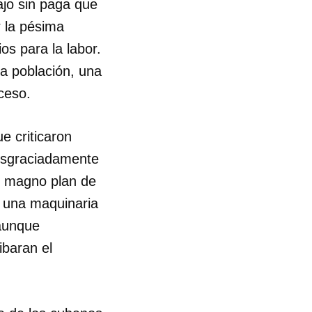
ajo sin paga que
r la pésima
os para la labor.
la población, una
oceso.
e criticaron
Desgraciadamente
n magno plan de
e una maquinaria
 aunque
ibaran el