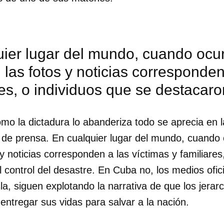
ier lugar del mundo, cuando ocur
, las fotos y noticias corresponden
res, o individuos que se destacaro
mo la dictadura lo abanderiza todo se aprecia en l
r de prensa. En cualquier lugar del mundo, cuando 
 y noticias corresponden a las víctimas y familiares
 control del desastre. En Cuba no, los medios ofici
sla, siguen explotando la narrativa de que los jera
dar como favorito
 entregar sus vidas para salvar a la nación.
 poder guardar como favorito, primero has de iniciar sesión con
ta de 14ymedio.