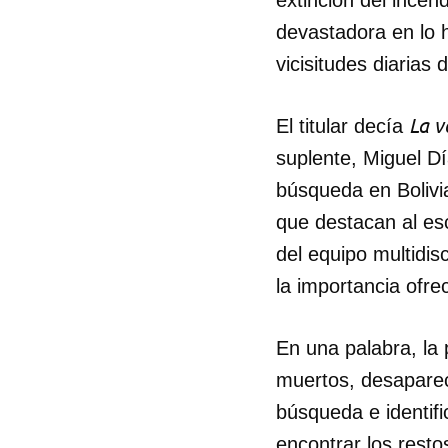
devastadora en lo 
vicisitudes diarias 
La v
El titular decía
suplente, Miguel Día
búsqueda en Bolivi
que destacan al escr
del equipo multidis
la importancia ofre
En una palabra, la 
muertos, desaparec
búsqueda e identifi
encontrar los rest