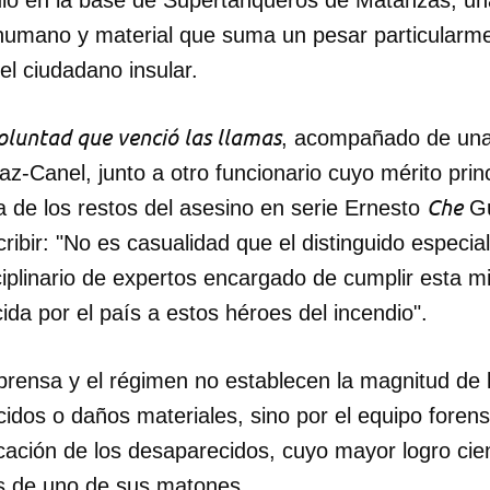
humano y material que suma un pesar particularme
del ciudadano insular.
oluntad que venció las llamas
, acompañado de una 
z-Canel, junto a otro funcionario cuyo mérito princip
Che
a de los restos del asesino en serie Ernesto
Gu
ibir: "No es casualidad que el distinguido especiali
ciplinario de expertos encargado de cumplir esta mi
cida por el país a estos héroes del incendio".
prensa y el régimen no establecen la magnitud de l
idos o daños materiales, sino por el equipo forens
cación de los desaparecidos, cuyo mayor logro cien
os de uno de sus matones.