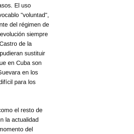
asos. El uso
vocablo "voluntad",
R
nte del régimen de
 Revolución siempre
Castro de la
pudieran sustituir
 que en Cuba son
uevara en los
fícil para los
 como el resto de
n la actualidad
 momento del