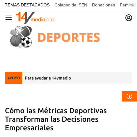
common.go-to-content
TEMAS DESTACADOS
Colapso del SEN
Donaciones
Feminici
Navegación
Para ayudar a 14ymedio
APOYO
Cómo las Métricas Deportivas
Transforman las Decisiones
Empresariales