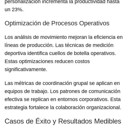
personalización incrementa la productividad hasta
un 23%.
Optimización de Procesos Operativos
Los análisis de movimiento mejoran la eficiencia en
líneas de producción. Las técnicas de medición
deportiva identifica cuellos de botella operativos.
Estas optimizaciones reducen costos
Guardar como favorito
significativamente.
Para poder guardar como favorito, primero has de
iniciar sesión con tu cuenta de 14ymedio.
Las métricas de coordinación grupal se aplican en
equipos de trabajo. Los patrones de comunicación
INICIAR SESIÓN
CANCELAR
efectiva se replican en entornos corporativos. Esta
estrategia fortalece la colaboración organizacional.
Casos de Éxito y Resultados Medibles