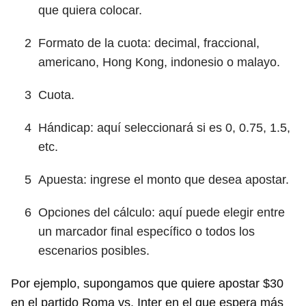
que quiera colocar.
Formato de la cuota: decimal, fraccional,
americano, Hong Kong, indonesio o malayo.
Cuota.
Hándicap: aquí seleccionará si es 0, 0.75, 1.5,
etc.
Apuesta: ingrese el monto que desea apostar.
Opciones del cálculo: aquí puede elegir entre
un marcador final específico o todos los
escenarios posibles.
Por ejemplo, supongamos que quiere apostar $30
en el partido Roma vs. Inter en el que espera más