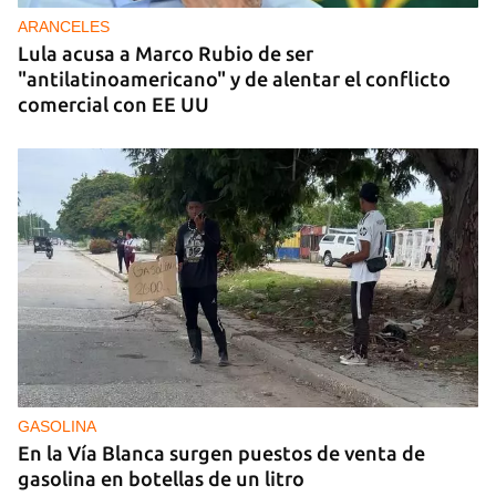
ARANCELES
Lula acusa a Marco Rubio de ser
"antilatinoamericano" y de alentar el conflicto
comercial con EE UU
GASOLINA
En la Vía Blanca surgen puestos de venta de
gasolina en botellas de un litro