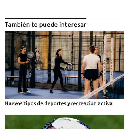
También te puede interesar
Nuevos tipos de deportes y recreación activa