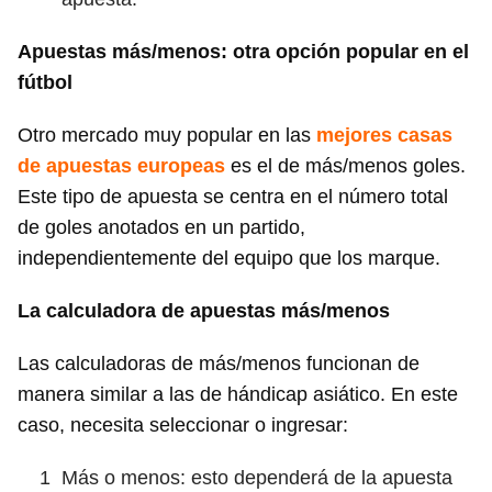
Apuestas más/menos: otra opción popular en el
fútbol
Otro mercado muy popular en las
mejores casas
de apuestas europeas
es el de más/menos goles.
Este tipo de apuesta se centra en el número total
de goles anotados en un partido,
independientemente del equipo que los marque.
La calculadora de apuestas más/menos
Las calculadoras de más/menos funcionan de
manera similar a las de hándicap asiático. En este
caso, necesita seleccionar o ingresar:
Más o menos: esto dependerá de la apuesta