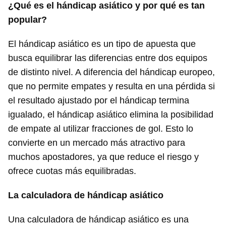
¿Qué es el hándicap asiático y por qué es tan
popular?
El hándicap asiático es un tipo de apuesta que
busca equilibrar las diferencias entre dos equipos
de distinto nivel. A diferencia del hándicap europeo,
que no permite empates y resulta en una pérdida si
el resultado ajustado por el hándicap termina
igualado, el hándicap asiático elimina la posibilidad
de empate al utilizar fracciones de gol. Esto lo
convierte en un mercado más atractivo para
muchos apostadores, ya que reduce el riesgo y
ofrece cuotas más equilibradas.
La calculadora de hándicap asiático
Una calculadora de hándicap asiático es una