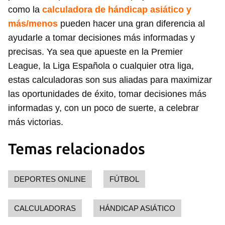
como la
calculadora de hándicap asiático y
más/menos
pueden hacer una gran diferencia al
ayudarle a tomar decisiones más informadas y
precisas. Ya sea que apueste en la Premier
League, la Liga Española o cualquier otra liga,
estas calculadoras son sus aliadas para maximizar
las oportunidades de éxito, tomar decisiones más
informadas y, con un poco de suerte, a celebrar
más victorias.
Temas relacionados
DEPORTES ONLINE
FÚTBOL
CALCULADORAS
HÁNDICAP ASIÁTICO