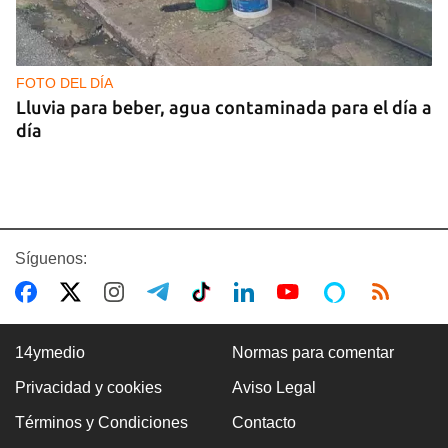
FOTO DEL DÍA
Lluvia para beber, agua contaminada para el día a
día
Síguenos:
14ymedio
Normas para comentar
Privacidad y cookies
Aviso Legal
COMERCIO
Términos y Condiciones
Contacto
La Cuevita, el verdadero mercado mayorista de