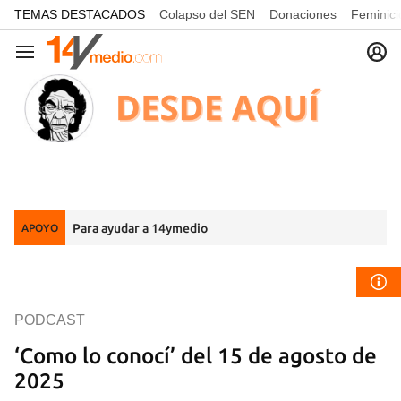
common.go-to-content
TEMAS DESTACADOS
Colapso del SEN
Donaciones
Feminici
Navegación
Para ayudar a 14ymedio
APOYO
PODCAST
‘Como lo conocí’ del 15 de agosto de
2025