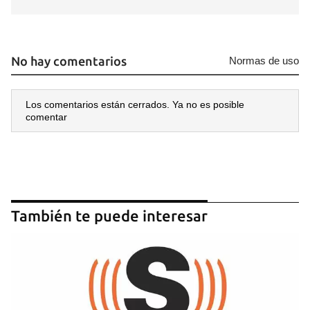
No hay comentarios
Normas de uso
Los comentarios están cerrados. Ya no es posible
comentar
Guardar como favorito
Para poder guardar como favorito, primero has de
iniciar sesión con tu cuenta de 14ymedio.
También te puede interesar
INICIAR SESIÓN
CANCELAR