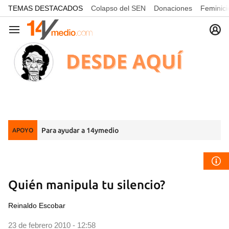
common.go-to-content
TEMAS DESTACADOS
Colapso del SEN
Donaciones
Feminici
Navegación
Para ayudar a 14ymedio
APOYO
Quién manipula tu silencio?
Reinaldo Escobar
23 de febrero 2010 - 12:58