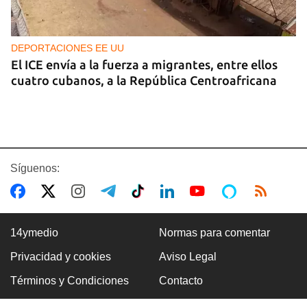
DEPORTACIONES EE UU
El ICE envía a la fuerza a migrantes, entre ellos
cuatro cubanos, a la República Centroafricana
Síguenos:
14ymedio
Normas para comentar
Privacidad y cookies
Aviso Legal
GUERRA
Términos y Condiciones
Contacto
Ucrania ataca otro centro logístico del Amazon