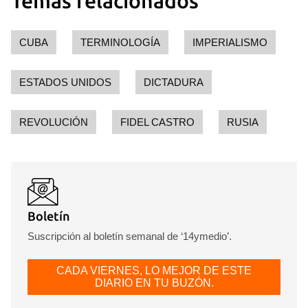
Temas relacionados
CUBA
TERMINOLOGÍA
IMPERIALISMO
ESTADOS UNIDOS
DICTADURA
Guardar como favorito
REVOLUCIÓN
FIDEL CASTRO
RUSIA
Para poder guardar como favorito, primero has de
iniciar sesión con tu cuenta de 14ymedio.
INICIAR SESIÓN
CANCELAR
Boletín
Suscripción al boletín semanal de ‘14ymedio’.
CADA VIERNES, LO MEJOR DE ESTE
DIARIO EN TU BUZÓN.