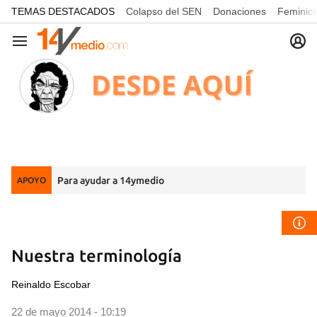
common.go-to-content
TEMAS DESTACADOS
Colapso del SEN
Donaciones
Feminici
Navegación
Para ayudar a 14ymedio
APOYO
Nuestra terminología
Reinaldo Escobar
22 de mayo 2014 - 10:19