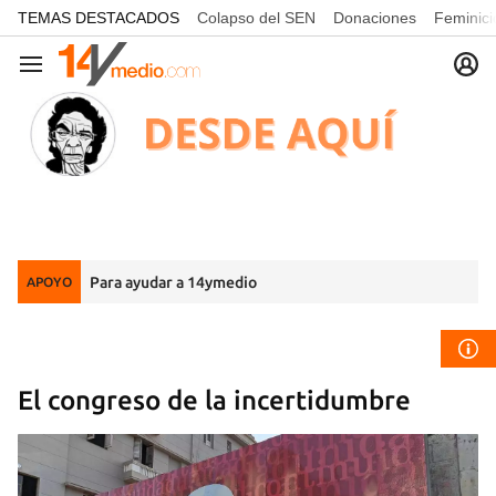
common.go-to-content
TEMAS DESTACADOS
Colapso del SEN
Donaciones
Feminici
Navegación
Para ayudar a 14ymedio
APOYO
El congreso de la incertidumbre