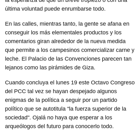
la esperanza de que un breve tropiezo o con una
última voluntad puede enrumbarse todo.
En las calles, mientras tanto, la gente se afana en
conseguir los más elementales productos y los
comentarios giran alrededor de la nueva medida
que permite a los campesinos comercializar carne y
leche. El Palacio de las Convenciones parecen tan
lejanos como las pirámides de Giza.
Cuando concluya el lunes 19 este Octavo Congreso
del PCC tal vez se hayan despejado algunos
Guardar como favorito
enigmas de la política a seguir por un partido
político que se autotitula "la fuerza superior de la
Para poder guardar como favorito, primero has de
iniciar sesión con tu cuenta de 14ymedio.
sociedad". Ojalá no haya que esperar a los
arqueólogos del futuro para conocerlo todo.
INICIAR SESIÓN
CANCELAR