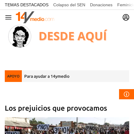
common.go-to-content
TEMAS DESTACADOS
Colapso del SEN
Donaciones
Feminici
Navegación
Para ayudar a 14ymedio
APOYO
Los prejuicios que provocamos