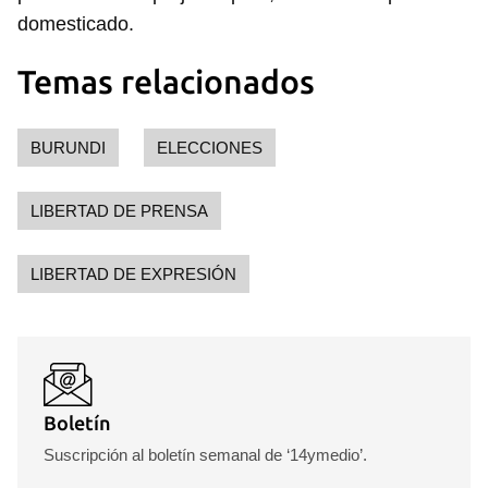
domesticado.
Temas relacionados
BURUNDI
ELECCIONES
LIBERTAD DE PRENSA
Guardar como favorito
LIBERTAD DE EXPRESIÓN
Para poder guardar como favorito, primero has de
iniciar sesión con tu cuenta de 14ymedio.
INICIAR SESIÓN
CANCELAR
Boletín
Suscripción al boletín semanal de ‘14ymedio’.