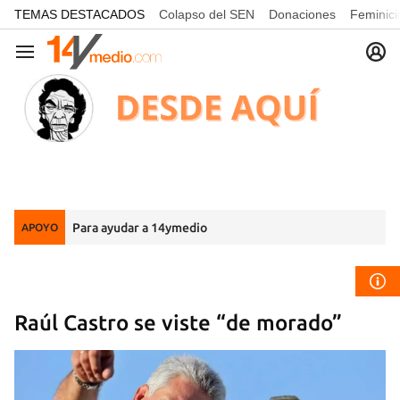
common.go-to-content
TEMAS DESTACADOS
Colapso del SEN
Donaciones
Feminici
Navegación
Para ayudar a 14ymedio
APOYO
Raúl Castro se viste “de morado”