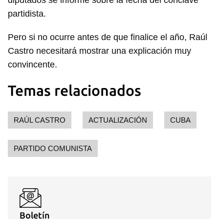
diputados se informe sobre la fecha del cónclave
partidista.
Pero si no ocurre antes de que finalice el año, Raúl
Castro necesitará mostrar una explicación muy
convincente.
Temas relacionados
RAÚL CASTRO
Guardar como favorito
ACTUALIZACIÓN
CUBA
Para poder guardar como favorito, primero has de
iniciar sesión con tu cuenta de 14ymedio.
PARTIDO COMUNISTA
INICIAR SESIÓN
CANCELAR
Boletín