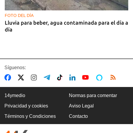
FOTO DEL DÍA
Lluvia para beber, agua contaminada para el día a
día
Síguenos:
14ymedio
Normas para comentar
Privacidad y cookies
Aviso Legal
COMERCIO
Términos y Condiciones
Contacto
La Cuevita, el verdadero mercado mayorista de
Cuba, abastece la economía nacional