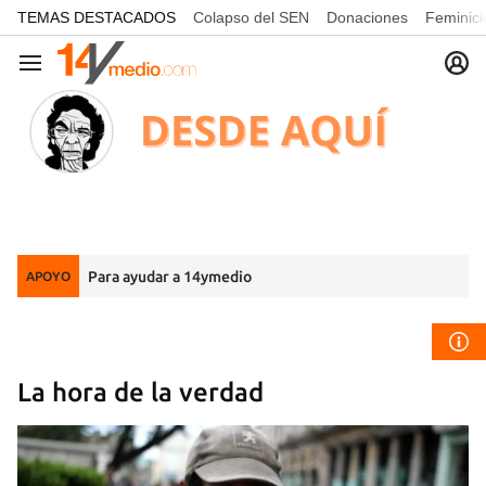
common.go-to-content
TEMAS DESTACADOS
Colapso del SEN
Donaciones
Feminici
Navegación
Para ayudar a 14ymedio
APOYO
La hora de la verdad