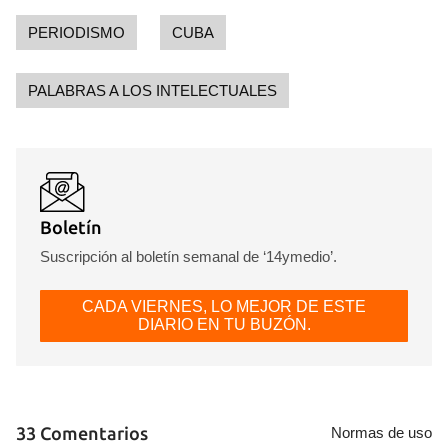
Para poder guardar como favorito, primero has de
iniciar sesión con tu cuenta de 14ymedio.
PERIODISMO
CUBA
INICIAR SESIÓN
CANCELAR
PALABRAS A LOS INTELECTUALES
Boletín
Suscripción al boletín semanal de ‘14ymedio’.
CADA VIERNES, LO MEJOR DE ESTE
DIARIO EN TU BUZÓN.
33 Comentarios
Normas de uso