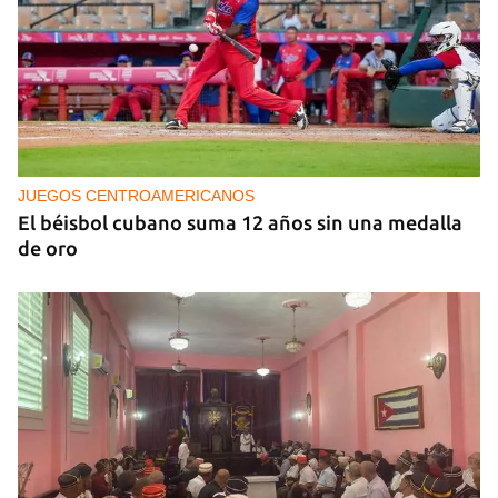
Crypto On‑Ramps, How They Work, and What
Rules They Follow
JUEGOS CENTROAMERICANOS
El béisbol cubano suma 12 años sin una medalla
de oro