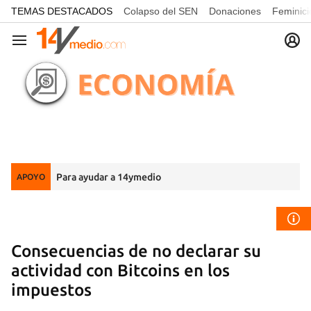
common.go-to-content
TEMAS DESTACADOS
Colapso del SEN
Donaciones
Feminici
Navegación
Para ayudar a 14ymedio
APOYO
Consecuencias de no declarar su
actividad con Bitcoins en los
impuestos