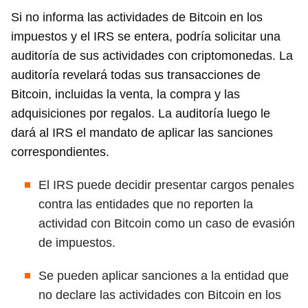
Si no informa las actividades de Bitcoin en los
impuestos y el IRS se entera, podría solicitar una
auditoría de sus actividades con criptomonedas. La
auditoría revelará todas sus transacciones de
Bitcoin, incluidas la venta, la compra y las
adquisiciones por regalos. La auditoría luego le
dará al IRS el mandato de aplicar las sanciones
correspondientes.
El IRS puede decidir presentar cargos penales
contra las entidades que no reporten la
actividad con Bitcoin como un caso de evasión
Guardar como favorito
de impuestos.
Para poder guardar como favorito, primero has de
iniciar sesión con tu cuenta de 14ymedio.
Se pueden aplicar sanciones a la entidad que
no declare las actividades con Bitcoin en los
INICIAR SESIÓN
CANCELAR