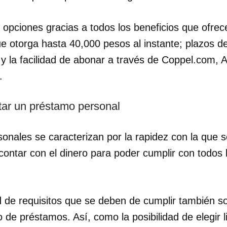
 opciones gracias a todos los beneficios que ofre
e otorga hasta 40,000 pesos al instante; plazos de
y la facilidad de abonar a través de Coppel.com,
.
itar un préstamo personal
onales se caracterizan por la rapidez con la que s
contar con el dinero para poder cumplir con todos 
dar como favorito
 de requisitos que se deben de cumplir también s
 poder guardar como favorito, primero has de iniciar sesión con
po de préstamos. Así, como la posibilidad de elegir
ta de 14ymedio.