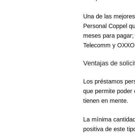
Una de las mejores
Personal Coppel qu
meses para pagar; 
Telecomm y OXXO
Ventajas de solic
Los préstamos pers
que permite poder 
tienen en mente.
Guar
La mínima cantidad
Para
positiva de este ti
cuen