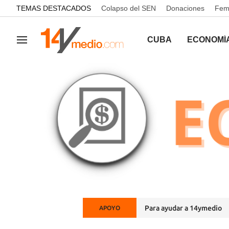
common.go-to-content
TEMAS DESTACADOS
Colapso del SEN
Donaciones
Femi
CUBA
ECONOMÍ
Navegación
Para ayudar a 14ymedio
APOYO