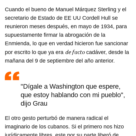
Cuando el bueno de Manuel Márquez Sterling y el
secretario de Estado de EE UU Cordell Hull se
reunieron meses después, en mayo de 1934, para
supuestamente firmar la abrogación de la
Enmienda, lo que en verdad hicieron fue sancionar
de facto
por escrito lo que ya era
cadáver, desde la
mañana del 9 de septiembre del año anterior.
"Dígale a Washington que espere,
que estoy hablando con mi pueblo",
dijo Grau
Guardar como favorito
El otro gesto perturbó de manera radical el
imaginario de los cubanos. Si el primero nos hizo
Para poder guardar como favorito, primero has de
iniciar sesión con tu cuenta de 14ymedio.
jurídicamente libres, este por su parte liberó de