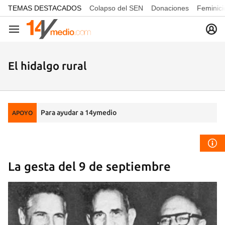
common.go-to-content
TEMAS DESTACADOS
Colapso del SEN
Donaciones
Feminici
Navegación
El hidalgo rural
Para ayudar a 14ymedio
APOYO
La gesta del 9 de septiembre