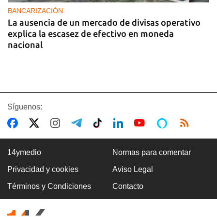
BANCARIZACIÓN
La ausencia de un mercado de divisas operativo
explica la escasez de efectivo en moneda
nacional
Síguenos:
14ymedio
Normas para comentar
Privacidad y cookies
Aviso Legal
CUBA-EE UU
Términos y Condiciones
Contacto
Marco Rubio advierte de que La Habana "no
tendrá escapatoria" y que EE UU será implacable