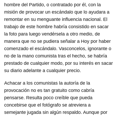
hombre del Partido, o contratado por él, con la
Guardar como favorito
misión de provocar un escándalo que lo ayudara a
Para poder guardar como favorito, primero has de
remontar en su menguante influencia nacional. El
iniciar sesión con tu cuenta de 14ymedio.
trabajo de este hombre habría consistido en sacar
la foto para luego vendérsela a otro medio, de
INICIAR SESIÓN
CANCELAR
manera que no se pudiera señalar a Hoy por haber
comenzado el escándalo. Vasconcelos, ignorante o
no de la mano comunista tras el hecho, se habría
prestado de cualquier modo, por su interés en sacar
su diario adelante a cualquier precio.
Achacar a los comunistas la autoría de la
provocación no es tan gratuito como cabría
pensarse. Resulta poco creíble que pueda
concebirse que el fotógrafo se atreviera a
semejante jugada sin algún respaldo. Aunque por