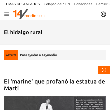
common.go-to-content
TEMAS DESTACADOS
Colapso del SEN
Donaciones
Feminici
Navegación
El hidalgo rural
Para ayudar a 14ymedio
APOYO
El 'marine' que profanó la estatua de
Martí