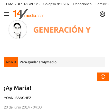
common.go-to-content
TEMAS DESTACADOS
Colapso del SEN
Donaciones
Feminici
Navegación
Para ayudar a 14ymedio
APOYO
¡Ay María!
YOANI SÁNCHEZ
20 de junio 2014 - 04:00