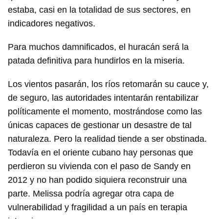
estaba, casi en la totalidad de sus sectores, en
indicadores negativos.
Para muchos damnificados, el huracán será la
patada definitiva para hundirlos en la miseria.
Los vientos pasarán, los ríos retomarán su cauce y,
de seguro, las autoridades intentarán rentabilizar
políticamente el momento, mostrándose como las
únicas capaces de gestionar un desastre de tal
naturaleza. Pero la realidad tiende a ser obstinada.
Guardar como favorito
Todavía en el oriente cubano hay personas que
Para poder guardar como favorito, primero has de
perdieron su vivienda con el paso de Sandy en
iniciar sesión con tu cuenta de 14ymedio.
2012 y no han podido siquiera reconstruir una
parte. Melissa podría agregar otra capa de
INICIAR SESIÓN
CANCELAR
vulnerabilidad y fragilidad a un país en terapia