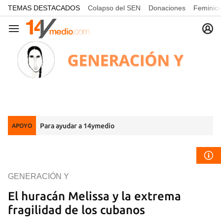
common.go-to-content
TEMAS DESTACADOS
Colapso del SEN
Donaciones
Feminici
Navegación
Para ayudar a 14ymedio
APOYO
GENERACIÓN Y
El huracán Melissa y la extrema
fragilidad de los cubanos