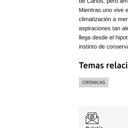
de Carlos, pero am
Mientras uno vive 
climatización a me
aspiraciones tan a
llega desde el hip
instinto de conserv
Temas relac
Guar
Para
CRÓNICAS
cuen