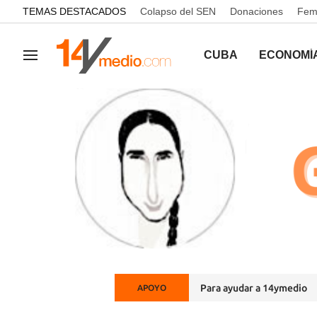
common.go-to-content
TEMAS DESTACADOS
Colapso del SEN
Donaciones
Femi
CUBA
ECONOMÍ
Navegación
Para ayudar a 14ymedio
APOYO