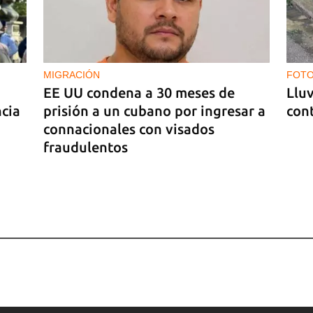
vió
 de
MIGRACIÓN
FOTO
EE UU condena a 30 meses de
Lluv
ncia
prisión a un cubano por ingresar a
cont
connacionales con visados
fraudulentos