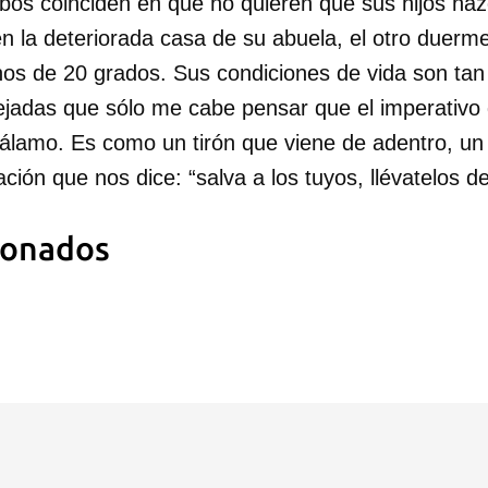
bos coinciden en que no quieren que sus hijos na
en la deteriorada casa de su abuela, el otro duerm
nos de 20 grados. Sus condiciones de vida son tan 
lejadas que sólo me cabe pensar que el imperativo
otálamo. Es como un tirón que viene de adentro, un
ación que nos dice: “salva a los tuyos, llévatelos de
ionados
dar como favorito
 poder guardar como favorito, primero has de iniciar sesión con
ta de 14ymedio.
INICIAR SESIÓN
CANCELA