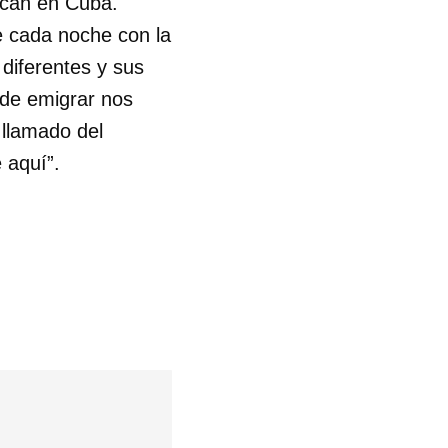
zcan en Cuba.
e cada noche con la
diferentes y sus
 de emigrar nos
 llamado del
 aquí”.
 tu
R