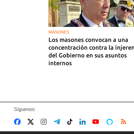
GENERACIÓN Y
Tras un breve alumbrón se vol
a ir la luz y llegó el cacerolazo
indignación
MASONES
Los masones convocan a una
concentración contra la injere
del Gobierno en sus asuntos
internos
Síguenos: