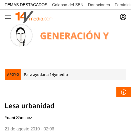
common.go-to-content
TEMAS DESTACADOS
Colapso del SEN
Donaciones
Feminici
Navegación
Para ayudar a 14ymedio
APOYO
Lesa urbanidad
Yoani Sánchez
21 de agosto 2010 - 02:06