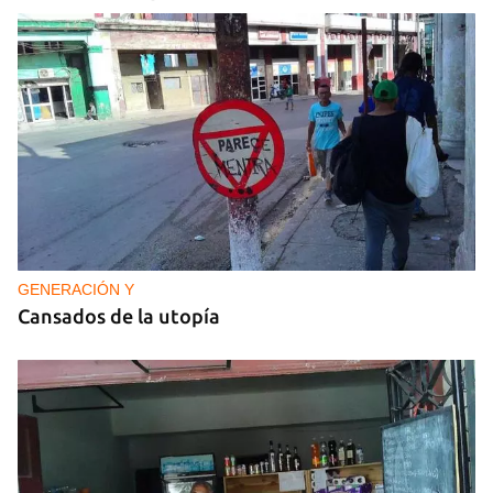
Guardar como favorito
Para poder guardar como favorito, primero has de
iniciar sesión con tu cuenta de 14ymedio.
INICIAR SESIÓN
CANCELAR
GENERACIÓN Y
Cansados de la utopía