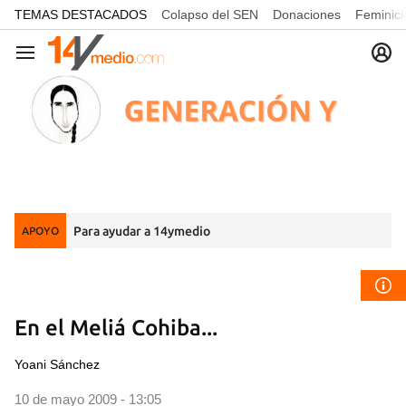
common.go-to-content
TEMAS DESTACADOS
Colapso del SEN
Donaciones
Feminici
Navegación
Para ayudar a 14ymedio
APOYO
En el Meliá Cohiba...
Yoani Sánchez
10 de mayo 2009 - 13:05