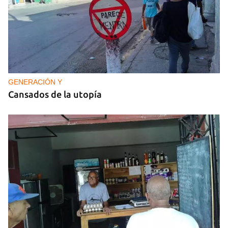
GENERACIÓN Y
Cansados de la utopía
Guardar como favorito
Para poder guardar como favorito, primero has de
iniciar sesión con tu cuenta de 14ymedio.
INICIAR SESIÓN
CANCELAR