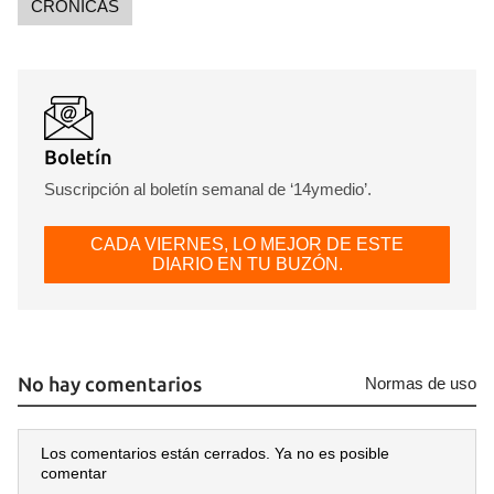
CRÓNICAS
Boletín
Suscripción al boletín semanal de ‘14ymedio’.
CADA VIERNES, LO MEJOR DE ESTE
DIARIO EN TU BUZÓN.
No hay comentarios
Normas de uso
Guardar como favorito
Para poder guardar como favorito, primero has de
Los comentarios están cerrados. Ya no es posible
iniciar sesión con tu cuenta de 14ymedio.
comentar