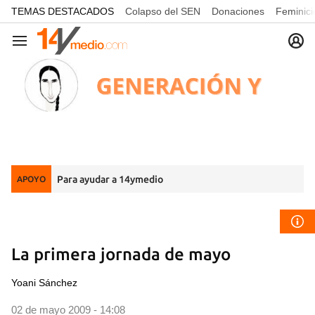
common.go-to-content
TEMAS DESTACADOS
Colapso del SEN
Donaciones
Feminici
Navegación
Para ayudar a 14ymedio
APOYO
La primera jornada de mayo
Yoani Sánchez
02 de mayo 2009 - 14:08