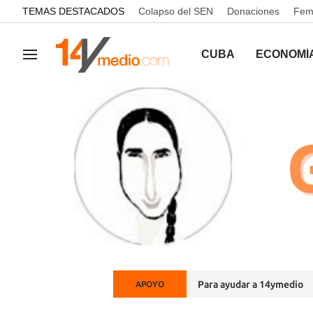
common.go-to-content
TEMAS DESTACADOS
Colapso del SEN
Donaciones
Femi
CUBA
ECONOMÍ
Navegación
Para ayudar a 14ymedio
APOYO