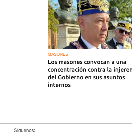
GENERACIÓN Y
Tras un breve alumbrón se vol
a ir la luz y llegó el cacerolazo
indignación
MASONES
Los masones convocan a una
concentración contra la injere
del Gobierno en sus asuntos
internos
Síguenos: