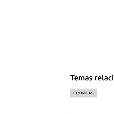
Temas relac
Guar
Para
cuen
CRÓNICAS