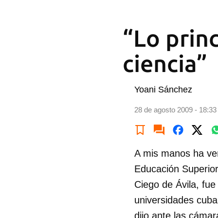
“Lo princ
ciencia”
Yoani Sánchez
28 de agosto 2009 - 18:33
A mis manos ha ven
Educación Superior
Ciego de Ávila, fue
universidades cuban
dijo ante las cámar