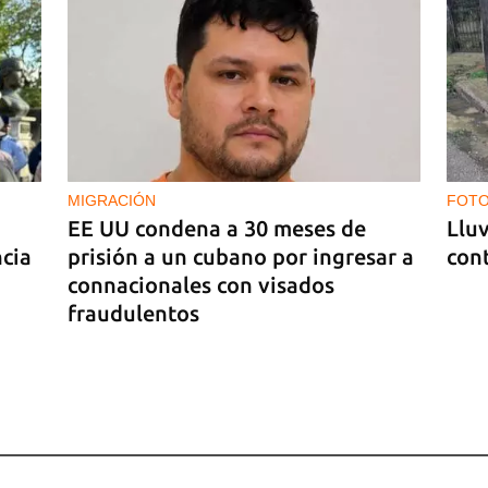
vió
 de
MIGRACIÓN
FOTO
EE UU condena a 30 meses de
Lluv
ncia
prisión a un cubano por ingresar a
cont
connacionales con visados
fraudulentos