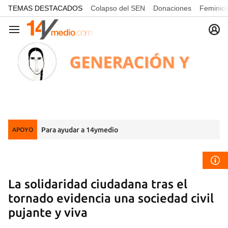
common.go-to-content
TEMAS DESTACADOS
Colapso del SEN
Donaciones
Feminici
Navegación
Para ayudar a 14ymedio
APOYO
La solidaridad ciudadana tras el
tornado evidencia una sociedad civil
pujante y viva