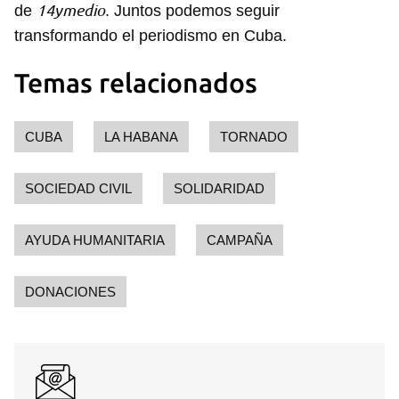
14ymedio
de
. Juntos podemos seguir
transformando el periodismo en Cuba.
Guardar como favorito
Temas relacionados
Para poder guardar como favorito, primero has de
iniciar sesión con tu cuenta de 14ymedio.
CUBA
LA HABANA
TORNADO
INICIAR SESIÓN
CANCELAR
SOCIEDAD CIVIL
SOLIDARIDAD
AYUDA HUMANITARIA
CAMPAÑA
DONACIONES