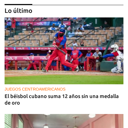
Lo último
GENERACIÓN Y
Tras un breve alumbrón se volvió a ir la luz y llegó
el cacerolazo de indignación
JUEGOS CENTROAMERICANOS
El béisbol cubano suma 12 años sin una medalla
de oro