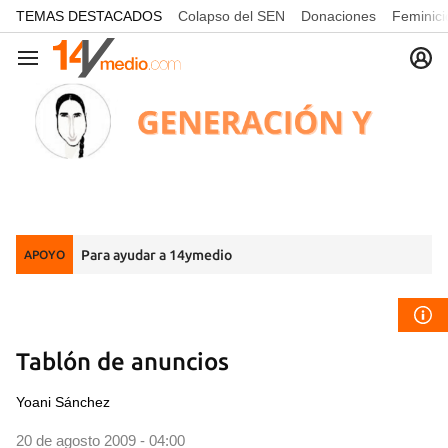
common.go-to-content
TEMAS DESTACADOS
Colapso del SEN
Donaciones
Feminici
Navegación
Para ayudar a 14ymedio
APOYO
Tablón de anuncios
Yoani Sánchez
20 de agosto 2009 - 04:00