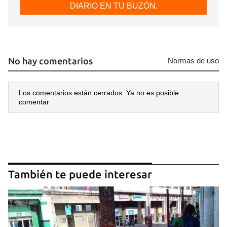
DIARIO EN TU BUZÓN.
No hay comentarios
Normas de uso
Guardar como favorito
Los comentarios están cerrados. Ya no es posible
comentar
Para poder guardar como favorito, primero has de
iniciar sesión con tu cuenta de 14ymedio.
INICIAR SESIÓN
CANCELAR
También te puede interesar