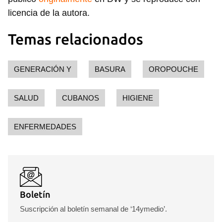
licencia de la autora.
Para poder guardar como favorito, primero has de
iniciar sesión con tu cuenta de 14ymedio.
Temas relacionados
INICIAR SESIÓN
CANCELAR
GENERACIÓN Y
BASURA
OROPOUCHE
SALUD
CUBANOS
HIGIENE
ENFERMEDADES
Boletín
Suscripción al boletín semanal de ‘14ymedio’.