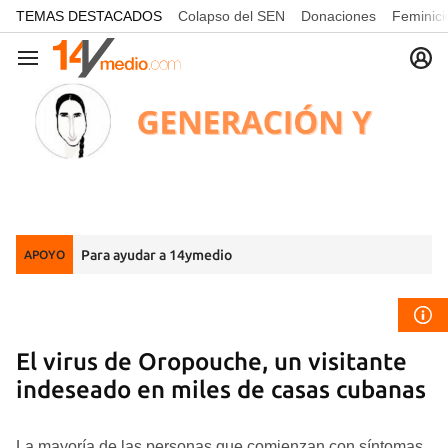
common.go-to-content
TEMAS DESTACADOS
Colapso del SEN
Donaciones
Feminici
Navegación
Para ayudar a 14ymedio
APOYO
El virus de Oropouche, un visitante
indeseado en miles de casas cubanas
La mayoría de las personas que comienzan con síntomas