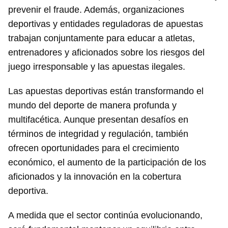
prevenir el fraude. Además, organizaciones
deportivas y entidades reguladoras de apuestas
trabajan conjuntamente para educar a atletas,
entrenadores y aficionados sobre los riesgos del
juego irresponsable y las apuestas ilegales.
Las apuestas deportivas están transformando el
mundo del deporte de manera profunda y
multifacética. Aunque presentan desafíos en
términos de integridad y regulación, también
ofrecen oportunidades para el crecimiento
económico, el aumento de la participación de los
aficionados y la innovación en la cobertura
deportiva.
A medida que el sector continúa evolucionando,