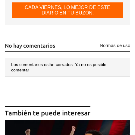
CADA VIERNES, LO MEJOR DE ESTE
DIARIO EN TU BUZÓN.
No hay comentarios
Normas de uso
Los comentarios están cerrados. Ya no es posible
comentar
También te puede interesar