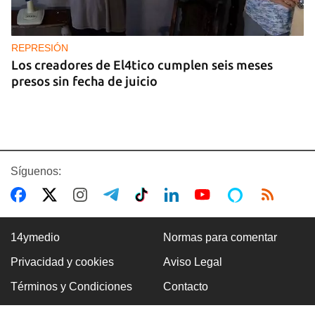
REPRESIÓN
Los creadores de El4tico cumplen seis meses
presos sin fecha de juicio
Síguenos:
14ymedio
Normas para comentar
Privacidad y cookies
Aviso Legal
BANCARIZACIÓN
Términos y Condiciones
Contacto
La ausencia de un mercado de divisas operativo