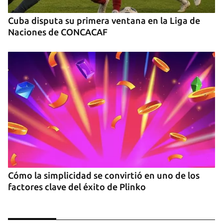
Cuba disputa su primera ventana en la Liga de
Naciones de CONCACAF
Cómo la simplicidad se convirtió en uno de los
factores clave del éxito de Plinko