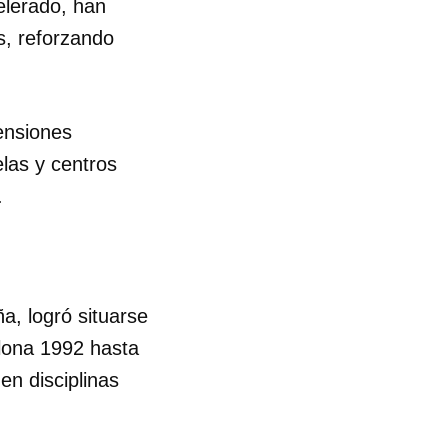
celerado, han
s, reforzando
R
ensiones
elas y centros
.
, logró situarse
elona 1992 hasta
n disciplinas