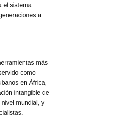
a el sistema
 generaciones a
s herramientas más
 servido como
ubanos en África,
ción intangible de
 nivel mundial, y
ialistas.