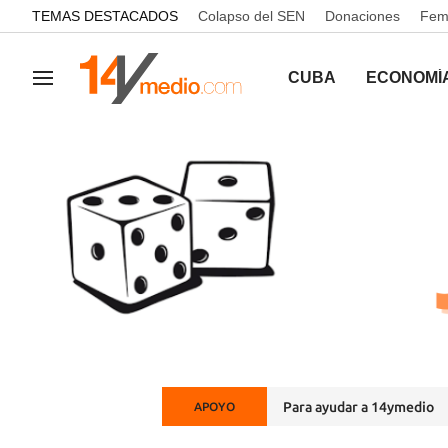
common.go-to-content
TEMAS DESTACADOS
Colapso del SEN
Donaciones
Femi
CUBA
ECONOMÍ
Navegación
Para ayudar a 14ymedio
APOYO