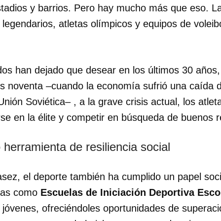
tadios y barrios. Pero hay mucho más que eso. La 
egendarios, atletas olímpicos y equipos de voleibo
dos han dejado que desear en los últimos 30 años,
s noventa –cuando la economía sufrió una caída dr
Unión Soviética– , a la grave crisis actual, los atl
se en la élite y competir en búsqueda de buenos r
herramienta de resiliencia social
sez, el deporte también ha cumplido un papel soci
dar como favorito
idas como
Escuelas de Iniciación Deportiva Esco
 poder guardar como favorito, primero has de iniciar sesión con
jóvenes, ofreciéndoles oportunidades de superació
ta de 14ymedio.