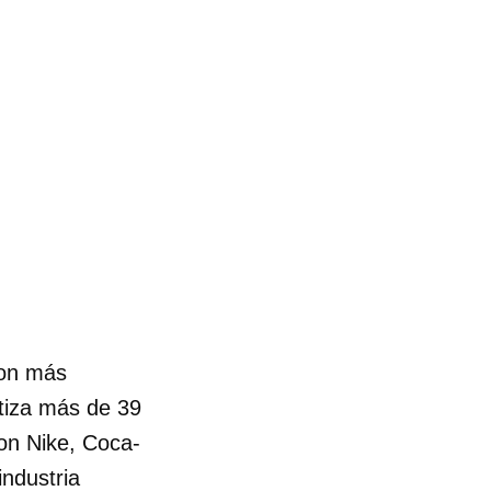
R
con más
ntiza más de 39
con Nike, Coca-
industria