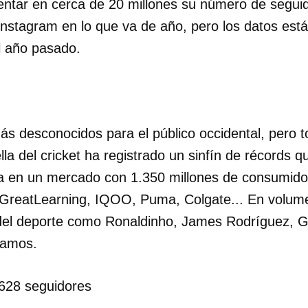
ntar en cerca de 20 millones su número de segui
nstagram en lo que va de año, pero los datos está
l año pasado.
ás desconocidos para el público occidental, pero
ella del cricket ha registrado un sinfín de récords 
a en un mercado con 1.350 millones de consumidor
GreatLearning, IQOO, Puma, Colgate... En volum
 del deporte como Ronaldinho, James Rodríguez, G
Ramos.
dar como favorito
628 seguidores
 poder guardar como favorito, primero has de iniciar sesión con
ta de 14ymedio.