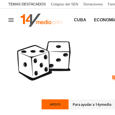
common.go-to-content
TEMAS DESTACADOS
Colapso del SEN
Donaciones
Femi
CUBA
ECONOMÍ
Navegación
Para ayudar a 14ymedio
APOYO