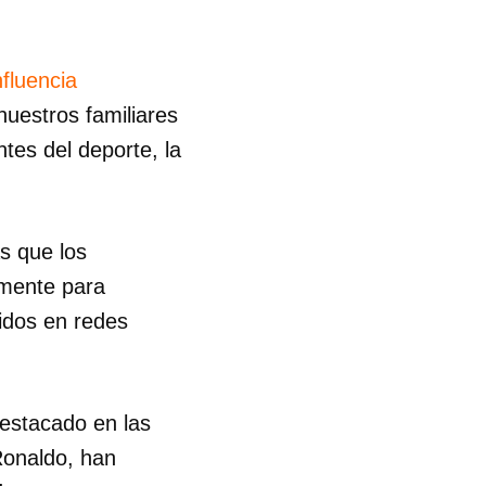
nfluencia
nuestros familiares
tes del deporte, la
as que los
emente para
uidos en redes
destacado en las
Ronaldo, han