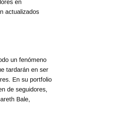
dores en
n actualizados
 todo un fenómeno
que tardarán en ser
es. En su portfolio
en de seguidores,
areth Bale,
 tu