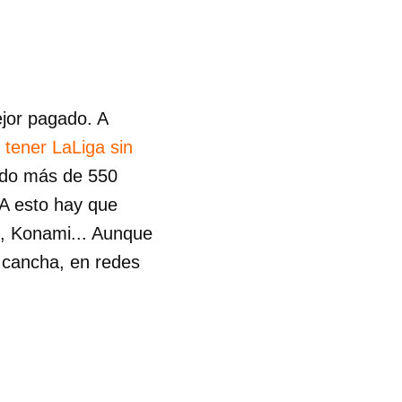
ejor pagado. A
y
tener LaLiga sin
nado más de 550
 A esto hay que
i, Konami... Aunque
a cancha, en redes