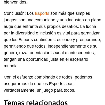
bienvenidos.
Conclusión: Los
Esports
son más que simples
juegos; son una comunidad y una industria en pleno
auge que enfrenta sus propios desafíos. La lucha
por la diversidad e inclusión es vital para garantizar
que los Esports continúen creciendo y prosperando,
permitiendo que todos, independientemente de su
género, raza, orientación sexual o antecedentes,
tengan una oportunidad justa en el escenario
mundial.
Guardar como favorito
Con el esfuerzo combinado de todos, podemos
Para poder guardar como favorito, primero has de
asegurarnos de que los Esports sean,
iniciar sesión con tu cuenta de 14ymedio.
verdaderamente, un juego para todos.
INICIAR SESIÓN
CANCELAR
Temas relacionados