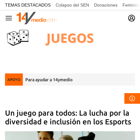
common.go-to-content
TEMAS DESTACADOS
Colapso del SEN
Donaciones
Feminici
Navegación
Para ayudar a 14ymedio
APOYO
Un juego para todos: La lucha por la
diversidad e inclusión en los Esports