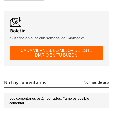
Boletín
Suscripción al boletín semanal de ‘14ymedio’.
CADA VIERNES, LO MEJOR DE ESTE
DIARIO EN TU BUZÓN.
No hay comentarios
Normas de uso
Los comentarios están cerrados. Ya no es posible
comentar