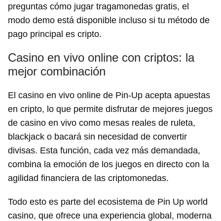
preguntas cómo jugar tragamonedas gratis, el
modo demo está disponible incluso si tu método de
pago principal es cripto.
Casino en vivo online con criptos: la
mejor combinación
El casino en vivo online de Pin-Up acepta apuestas
en cripto, lo que permite disfrutar de mejores juegos
de casino en vivo como mesas reales de ruleta,
blackjack o bacará sin necesidad de convertir
Guardar como favorito
divisas. Esta función, cada vez más demandada,
Para poder guardar como favorito, primero has de
combina la emoción de los juegos en directo con la
iniciar sesión con tu cuenta de 14ymedio.
agilidad financiera de las criptomonedas.
INICIAR SESIÓN
CANCELAR
Todo esto es parte del ecosistema de Pin Up world
casino, que ofrece una experiencia global, moderna