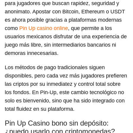
para jugadores que buscan rapidez, seguridad y
anonimato. Apostar con Bitcoin, Ethereum o USDT
es ahora posible gracias a plataformas modernas
como
Pin Up casino online
, que permite a los
usuarios mexicanos disfrutar de una experiencia de
juego más libre, sin intermediarios bancarios ni
demoras innecesarias.
Los métodos de pago tradicionales siguen
disponibles, pero cada vez más jugadores prefieren
las criptos por su inmediatez y control total sobre
los fondos. En Pin-Up, este cambio tecnológico no
solo es bienvenido, sino que ha sido integrado con
total fluidez en su plataforma.
Pin Up Casino bono sin depósito:
¿puedo usarlo con criptomonedas?