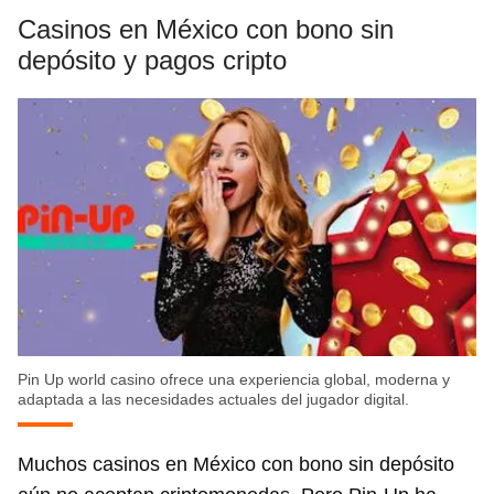
Casinos en México con bono sin
depósito y pagos cripto
Pin Up world casino ofrece una experiencia global, moderna y
adaptada a las necesidades actuales del jugador digital.
Muchos casinos en México con bono sin depósito