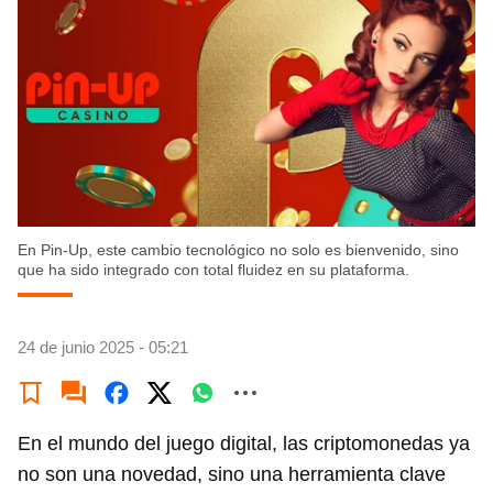
En Pin-Up, este cambio tecnológico no solo es bienvenido, sino
que ha sido integrado con total fluidez en su plataforma.
24 de junio 2025 - 05:21
En el mundo del juego digital, las criptomonedas ya
no son una novedad, sino una herramienta clave