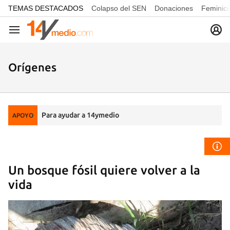
common.go-to-content
TEMAS DESTACADOS
Colapso del SEN
Donaciones
Feminici
Navegación
Orígenes
Para ayudar a 14ymedio
APOYO
Un bosque fósil quiere volver a la
vida