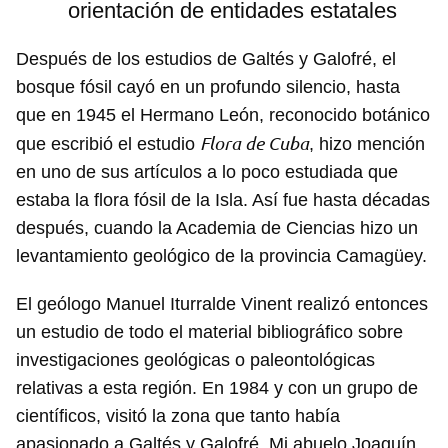
orientación de entidades estatales
Después de los estudios de Galtés y Galofré, el
bosque fósil cayó en un profundo silencio, hasta
que en 1945 el Hermano León, reconocido botánico
Flora de Cuba
que escribió el estudio
, hizo mención
en uno de sus artículos a lo poco estudiada que
estaba la flora fósil de la Isla. Así fue hasta décadas
después, cuando la Academia de Ciencias hizo un
levantamiento geológico de la provincia Camagüey.
El geólogo Manuel Iturralde Vinent realizó entonces
Guardar como favorito
un estudio de todo el material bibliográfico sobre
Para poder guardar como favorito, primero has de
investigaciones geológicas o paleontológicas
iniciar sesión con tu cuenta de 14ymedio.
relativas a esta región. En 1984 y con un grupo de
INICIAR SESIÓN
CANCELAR
científicos, visitó la zona que tanto había
apasionado a Galtés y Galofré. Mi abuelo Joaquín