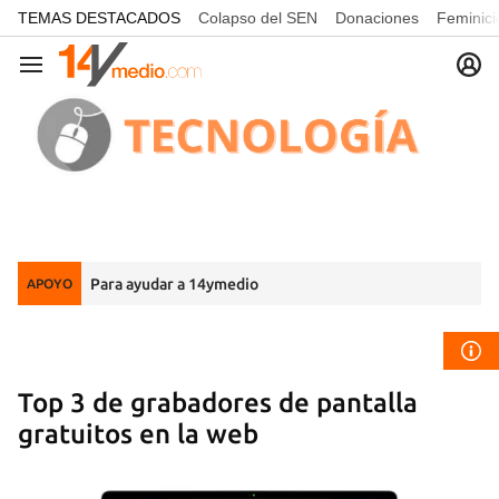
common.go-to-content
TEMAS DESTACADOS
Colapso del SEN
Donaciones
Feminici
Navegación
Para ayudar a 14ymedio
APOYO
Top 3 de grabadores de pantalla
gratuitos en la web