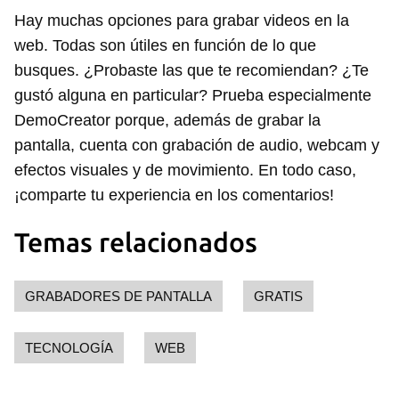
Hay muchas opciones para grabar videos en la
Guardar como favorito
web. Todas son útiles en función de lo que
busques. ¿Probaste las que te recomiendan? ¿Te
Para poder guardar como favorito, primero has de
iniciar sesión con tu cuenta de 14ymedio.
gustó alguna en particular? Prueba especialmente
DemoCreator porque, además de grabar la
INICIAR SESIÓN
CANCELAR
pantalla, cuenta con grabación de audio, webcam y
efectos visuales y de movimiento. En todo caso,
¡comparte tu experiencia en los comentarios!
Temas relacionados
GRABADORES DE PANTALLA
GRATIS
TECNOLOGÍA
WEB